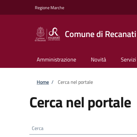
Salta al contenuto principale
Skip to footer content
Regione Marche
Comune di Recanati
Amministrazione
Novità
Servizi
Briciole di pane
Home
/
Cerca nel portale
Cerca nel portale
Cerca