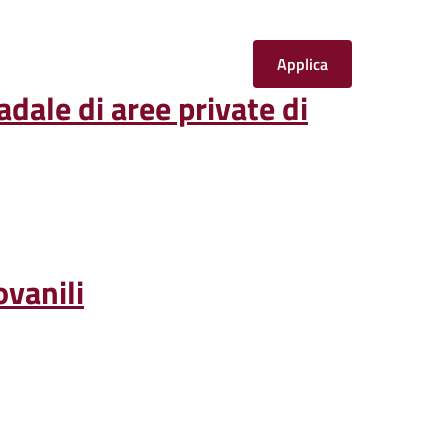
dale di aree private di
ovanili
o