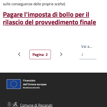
sulle conseguenze delle proprie scelte).
Pagare l'imposta di bollo per il
rilascio del provvedimento finale
Write th
Vai a…
Pagina
2
Pagina precedente
Pagina attuale
Prossima pagina
Comune di Recanati