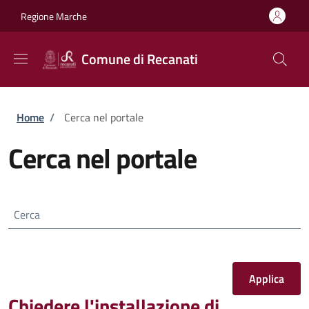
Salta al contenuto principale
Skip to footer content
Regione Marche
Comune di Recanati
Briciole di pane
Home
/
Cerca nel portale
Cerca nel portale
Cerca
Chiedere l'installazione di