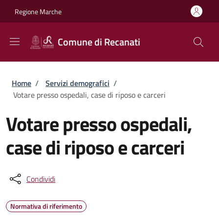
Salta al contenuto principale
Skip to footer content
Regione Marche
Comune di Recanati
Briciole di pane
Home
/
Servizi demografici
/
Votare presso ospedali, case di riposo e carceri
Votare presso ospedali,
case di riposo e carceri
Condividi
Normativa di riferimento