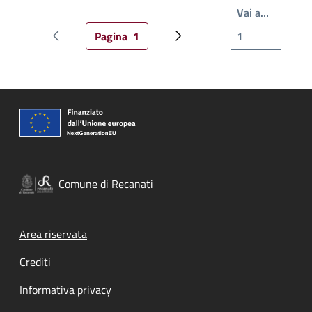
Write th
Vai a…
Pagina
1
Pagina precedente
Pagina attuale
Prossima pagina
Comune di Recanati
Footer menu
Area riservata
Crediti
Informativa privacy