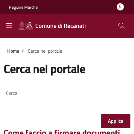
Salta al contenuto principale
Skip to footer content
Regione Marche
Comune di Recanati
Briciole di pane
Home
/
Cerca nel portale
Cerca nel portale
Cerca
Come faccio a firmare documenti