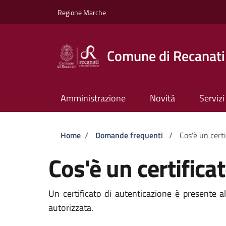
Salta al contenuto principale
Skip to footer content
Regione Marche
Comune di Recanati
Amministrazione
Novità
Servizi
Briciole di pane
Home
/
Domande frequenti
/
Cos'è un cert
Cos'è un certifica
Un certificato di autenticazione è presente a
autorizzata.