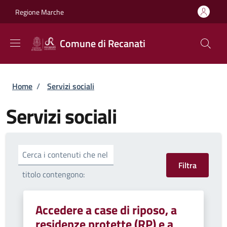
Salta al contenuto principale
Skip to footer content
Regione Marche
Comune di Recanati
Briciole di pane
Home
/
Servizi sociali
Servizi sociali
Cerca i contenuti che nel
titolo contengono:
Accedere a case di riposo, a
residenze protette (RP) e a