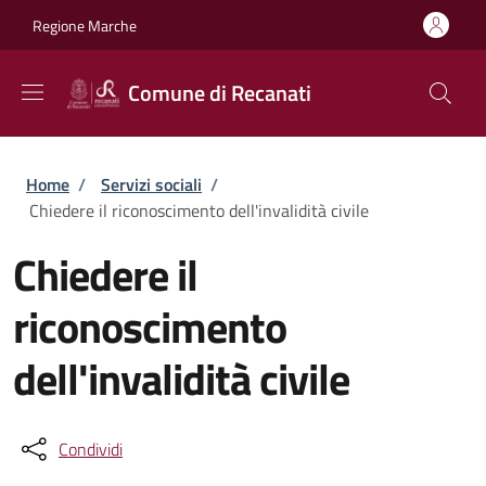
Salta al contenuto principale
Skip to footer content
Regione Marche
Comune di Recanati
Briciole di pane
Home
/
Servizi sociali
/
Chiedere il riconoscimento dell'invalidità civile
Chiedere il
riconoscimento
dell'invalidità civile
Condividi