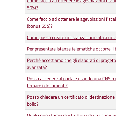
Come faccio ad ottenere le agevolazioni fiscali
50%)?
Come faccio ad ottenere le agevolazioni fiscali
(bonus 65%)?
Come posso creare un’istanza correlata a un'a
Per presentare istanze telematiche occorre il 
Perchè accettiamo che gli elaborati di progett
avanzata?
Posso accedere al portale usando una CNS o un
firmare i documenti?
Posso chiedere un certificato di destinazione 
bollo?
Quali sono i tempi di istruttoria di una comun