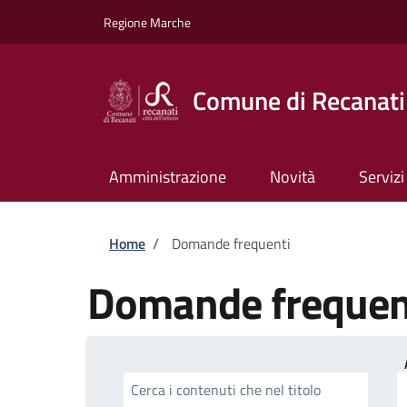
Salta al contenuto principale
Skip to footer content
Regione Marche
Comune di Recanati
Amministrazione
Novità
Servizi
Briciole di pane
Home
/
Domande frequenti
Domande frequen
Cerca i contenuti che nel titolo