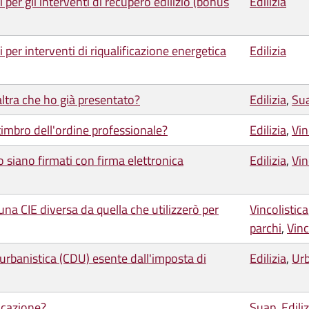
 per gli interventi di recupero edilizio (bonus
Edilizia
 per interventi di riqualificazione energetica
Edilizia
ltra che ho già presentato?
Edilizia
,
Su
timbro dell'ordine professionale?
Edilizia
,
Vin
o siano firmati con firma elettronica
Edilizia
,
Vin
a CIE diversa da quella che utilizzerò per
Vincolistica
parchi
,
Vinc
urbanistica (CDU) esente dall'imposta di
Edilizia
,
Urb
icazione?
Suap
,
Ediliz