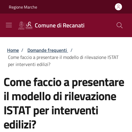
Salta al contenuto principale
Skip to footer content
Regione Marche
Comune di Recanati
Briciole di pane
Home
/
Domande frequenti
/
Come faccio a presentare il modello di rilevazione ISTAT
per interventi edilizi?
Come faccio a presentare
il modello di rilevazione
ISTAT per interventi
edilizi?