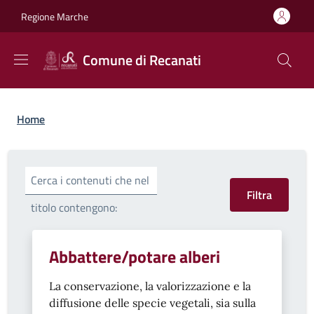
Salta al contenuto principale
Skip to footer content
Regione Marche
Comune di Recanati
Briciole di pane
Home
Cerca i contenuti che nel
titolo contengono:
Abbattere/potare alberi
La conservazione, la valorizzazione e la
diffusione delle specie vegetali, sia sulla