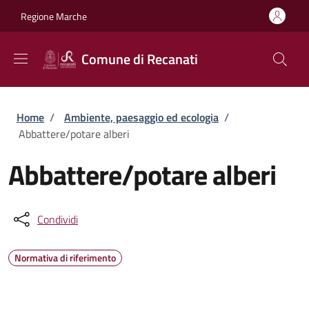
Salta al contenuto principale
Skip to footer content
Regione Marche
Comune di Recanati
Briciole di pane
Home
/
Ambiente, paesaggio ed ecologia
/
Abbattere/potare alberi
Abbattere/potare alberi
Condividi
Normativa di riferimento