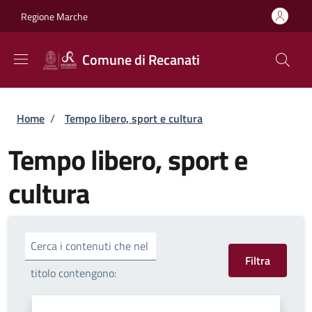
Salta al contenuto principale
Skip to footer content
Regione Marche
Comune di Recanati
Briciole di pane
Home
/
Tempo libero, sport e cultura
Tempo libero, sport e
cultura
Cerca i contenuti che nel
titolo contengono: