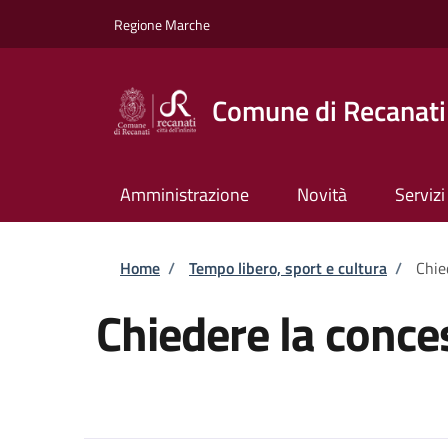
Salta al contenuto principale
Skip to footer content
Regione Marche
Comune di Recanati
Amministrazione
Novità
Servizi
Briciole di pane
Home
/
Tempo libero, sport e cultura
/
Chie
Chiedere la conce