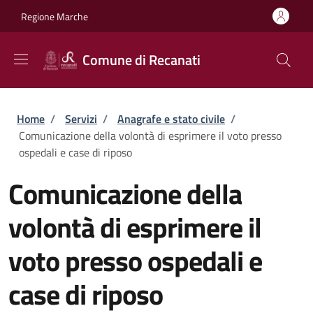
Salta al contenuto principale
Skip to footer content
Regione Marche
Comune di Recanati
Briciole di pane
Home
/
Servizi
/
Anagrafe e stato civile
/
Comunicazione della volontà di esprimere il voto presso
ospedali e case di riposo
Comunicazione della
volontà di esprimere il
voto presso ospedali e
case di riposo