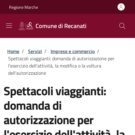
Salta al contenuto principale
Skip to footer content
Regione Marche
Comune di Recanati
Briciole di pane
Home
/
Servizi
/
Imprese e commercio
/
Spettacoli viaggianti: domanda di autorizzazione per
l'esercizio dell'attività, la modifica o la voltura
dell'autorizzazione
Spettacoli viaggianti:
domanda di
autorizzazione per
l'esercizio dell'attività, la