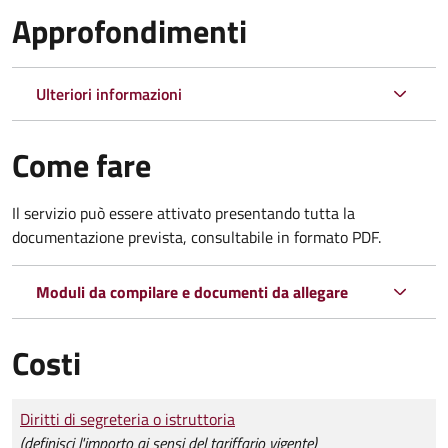
Approfondimenti
Ulteriori informazioni
Come fare
Il servizio può essere attivato presentando tutta la
documentazione prevista, consultabile in formato PDF.
Moduli da compilare e documenti da allegare
Costi
Tipo di pagamento
Importo
Diritti di segreteria o istruttoria
(definisci l'importo ai sensi del tariffario vigente)