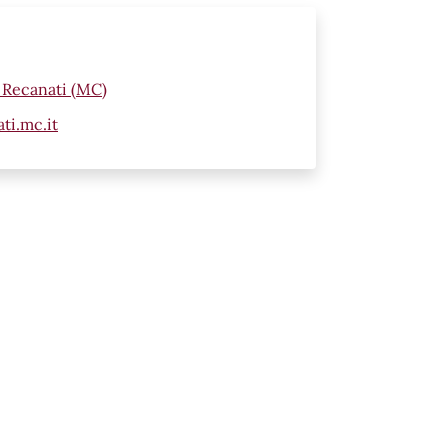
 Recanati (MC)
i.mc.it