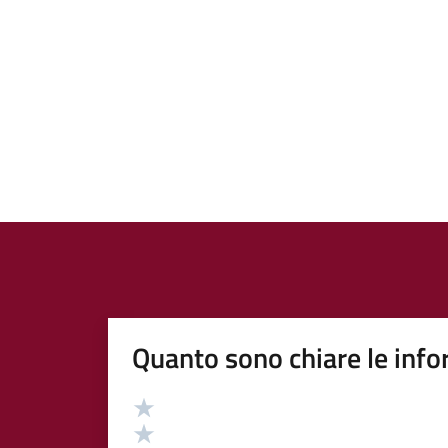
Quanto sono chiare le info
Valutazione
Valuta 5 stelle su 5
Valuta 4 stelle su 5