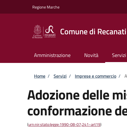
Salta al contenuto principale
Skip to footer content
Regione Marche
Comune di Recanati
Amministrazione
Novità
Servizi
Briciole di pane
Home
/
Servizi
/
Imprese e commercio
/
A
Adozione delle mis
conformazione del
(
urn:nir:stato:legge:1990-08-07;241~art19
)