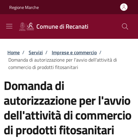
Salta al contenuto principale
Skip to footer content
Regione Marche
Comune di Recanati
Briciole di pane
Home
/
Servizi
/
Imprese e commercio
/
Domanda di autorizzazione per l'avvio dell'attività di
commercio di prodotti fitosanitari
Domanda di
autorizzazione per l'avvio
dell'attività di commercio
di prodotti fitosanitari