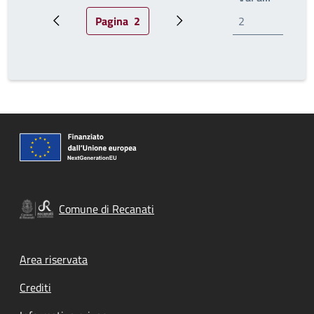
Pagina
2
Pagina precedente
Pagina attuale
Prossima pagina
Comune di Recanati
Footer menu
Area riservata
Crediti