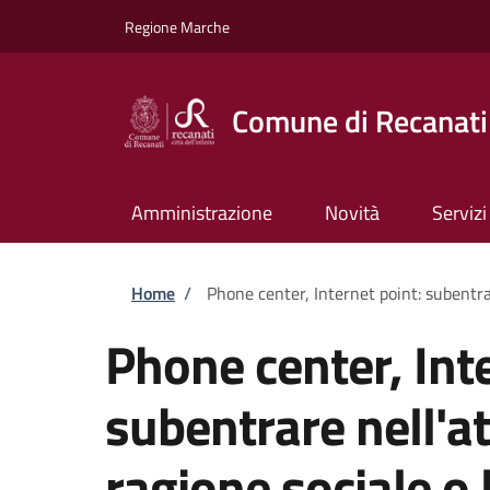
Salta al contenuto principale
Skip to footer content
Regione Marche
Comune di Recanati
Amministrazione
Novità
Servizi
Briciole di pane
Home
/
Phone center, Internet point: subentrar
Phone center, Inte
subentrare nell'at
ragione sociale o