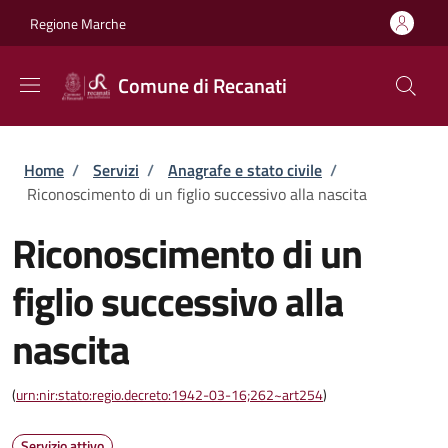
Salta al contenuto principale
Skip to footer content
Regione Marche
Comune di Recanati
Briciole di pane
Home
/
Servizi
/
Anagrafe e stato civile
/
Riconoscimento di un figlio successivo alla nascita
Riconoscimento di un
figlio successivo alla
nascita
(
urn:nir:stato:regio.decreto:1942-03-16;262~art254
)
Servizio attivo