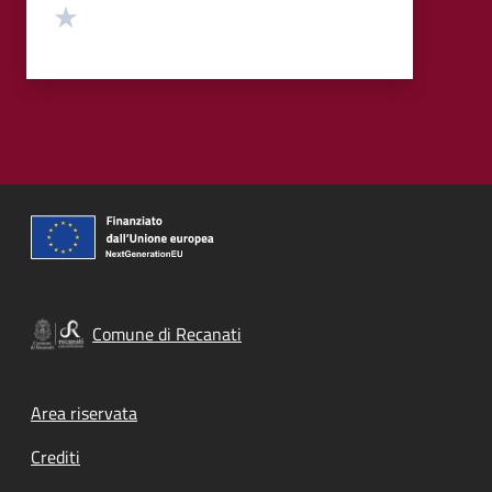
Valuta 1 stelle su 5
Comune di Recanati
Footer menu
Area riservata
Crediti