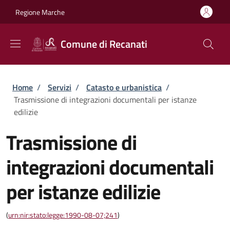
Salta al contenuto principale
Skip to footer content
Regione Marche
Comune di Recanati
Briciole di pane
Home
/
Servizi
/
Catasto e urbanistica
/
Trasmissione di integrazioni documentali per istanze
edilizie
Trasmissione di
integrazioni documentali
per istanze edilizie
(
urn:nir:stato:legge:1990-08-07;241
)