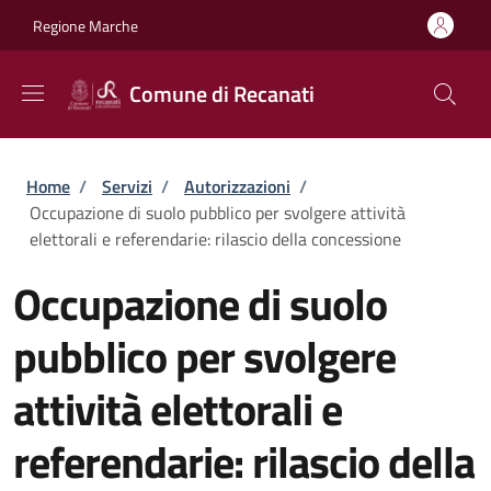
Salta al contenuto principale
Skip to footer content
Regione Marche
Comune di Recanati
Briciole di pane
Home
/
Servizi
/
Autorizzazioni
/
Occupazione di suolo pubblico per svolgere attività
elettorali e referendarie: rilascio della concessione
Occupazione di suolo
pubblico per svolgere
attività elettorali e
referendarie: rilascio della