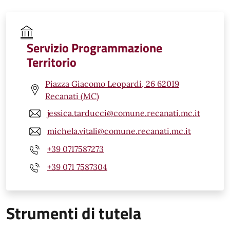
Servizio Programmazione
Territorio
Piazza Giacomo Leopardi, 26 62019
Recanati (MC)
jessica.tarducci@comune.recanati.mc.it
michela.vitali@comune.recanati.mc.it
+39 0717587273
+39 071 7587304
Strumenti di tutela