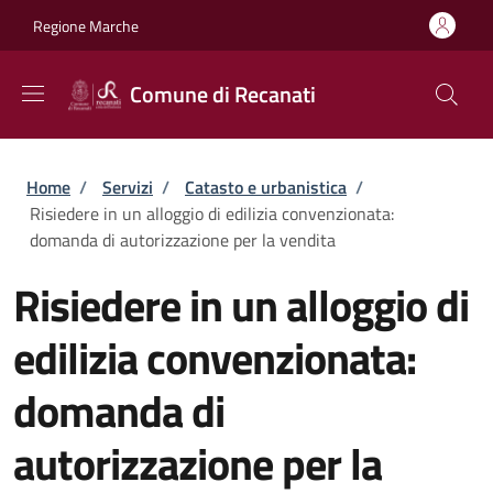
Salta al contenuto principale
Skip to footer content
Regione Marche
Comune di Recanati
Briciole di pane
Home
/
Servizi
/
Catasto e urbanistica
/
Risiedere in un alloggio di edilizia convenzionata:
domanda di autorizzazione per la vendita
Risiedere in un alloggio di
edilizia convenzionata:
domanda di
autorizzazione per la