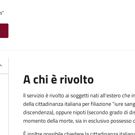
s"
A chi è rivolto
Il servizio è rivolto ai soggetti nati all'estero ch
della cittadinanza italiana per filiazione "iure sang
discendenza), oppure nipoti (secondo grado di disc
momento della morte, sia in esclusivo possesso de
È inoltre possibile chiedere la cittadinanza italiana