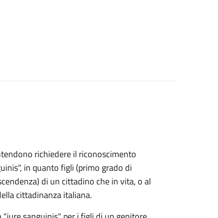
e intendono richiedere il riconoscimento
uinis", in quanto figli (primo grado di
endenza) di un cittadino che in vita, o al
lla cittadinanza italiana.
 "iure sanguinis" per i figli di un genitore