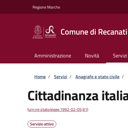
Salta al contenuto principale
Skip to footer content
Regione Marche
Comune di Recanati
Amministrazione
Novità
Servizi
Briciole di pane
Home
/
Servizi
/
Anagrafe e stato civile
/
Cittadinanza itali
(
urn:nir:stato:legge:1992-02-05;91
)
Servizio attivo