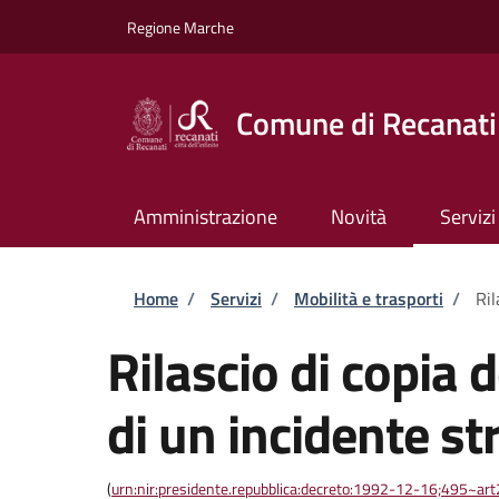
Salta al contenuto principale
Skip to footer content
Regione Marche
Comune di Recanati
Amministrazione
Novità
Servizi
Briciole di pane
Home
/
Servizi
/
Mobilità e trasporti
/
Ril
Rilascio di copia d
di un incidente st
(
urn:nir:presidente.repubblica:decreto:1992-12-16;495~ar