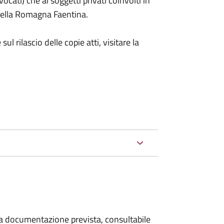
vocati) che ai soggetti privati coinvolti in
e della Romagna Faentina.
sul rilascio delle copie atti, visitare la
 la documentazione prevista, consultabile