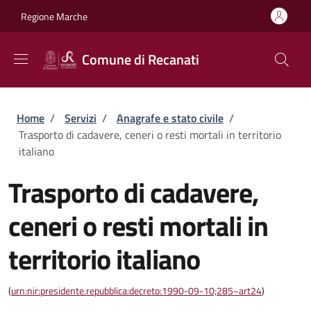
Salta al contenuto principale
Skip to footer content
Regione Marche
Comune di Recanati
Briciole di pane
Home
/
Servizi
/
Anagrafe e stato civile
/
Trasporto di cadavere, ceneri o resti mortali in territorio
italiano
Trasporto di cadavere,
ceneri o resti mortali in
territorio italiano
(
urn:nir:presidente.repubblica:decreto:1990-09-10;285~art24
)