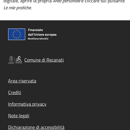
digitale, aprire la propria
Area personale
e cliccare sul pulsante
Le mie pratiche
.
Comune di Recanati
Footer menu
Area riservata
Crediti
Informativa privacy
Note legali
Dichiarazione di accessibilità