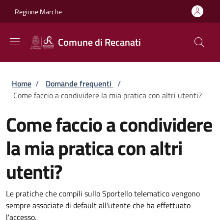
Salta al contenuto principale
Skip to footer content
Regione Marche
Comune di Recanati
Briciole di pane
Home
/
Domande frequenti
/
Come faccio a condividere la mia pratica con altri utenti?
Come faccio a condividere
la mia pratica con altri
utenti?
Le pratiche che compili sullo Sportello telematico vengono
sempre associate di default all'utente che ha effettuato
l'accesso.