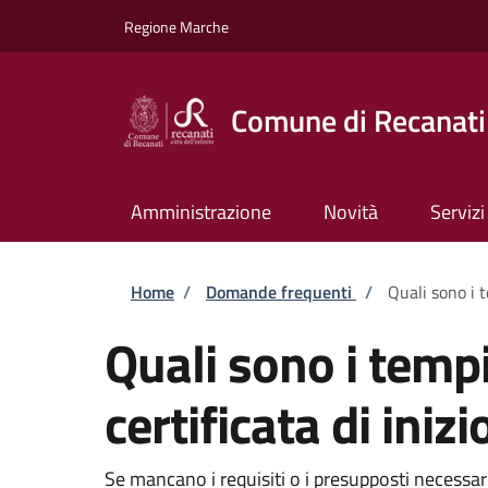
Salta al contenuto principale
Skip to footer content
Regione Marche
Comune di Recanati
Amministrazione
Novità
Servizi
Briciole di pane
Home
/
Domande frequenti
/
Quali sono i t
Quali sono i tempi
certificata di inizi
Se mancano i requisiti o i presupposti necessari