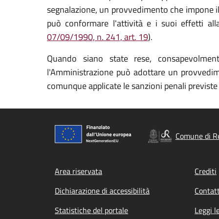
segnalazione, un provvedimento che impone il di
può conformare l'attività e i suoi effetti a
07/09/1990, n. 241, art. 19
).
Quando siano state rese, consapevolmente 
l'Amministrazione può adottare un provvedimen
comunque applicate le sanzioni penali previste
Comune di R
Footer menu
Area riservata
Crediti
Dichiarazione di accessibilità
Contatt
Statistiche del portale
Leggi l