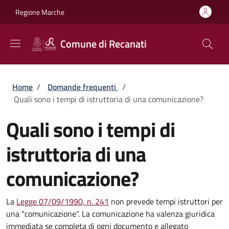
Salta al contenuto principale
Skip to footer content
Regione Marche
Comune di Recanati
Briciole di pane
Home
/
Domande frequenti
/
Quali sono i tempi di istruttoria di una comunicazione?
Quali sono i tempi di
istruttoria di una
comunicazione?
La
Legge 07/09/1990, n. 241
non prevede tempi istruttori per
una "comunicazione". La comunicazione ha valenza giuridica
immediata se completa di ogni documento e allegato