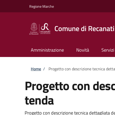
Salta al contenuto principale
Skip to footer content
Regione Marche
Comune di Recanati
Amministrazione
Novità
Servizi
Briciole di pane
Home
/
Progetto con descrizione tecnica dettag
Progetto con descr
tenda
Progetto con descrizione tecnica dettagliata del