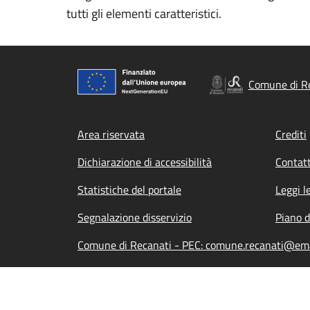
tutti gli elementi caratteristici.
Comune di R
Footer menu
Area riservata
Crediti
Dichiarazione di accessibilità
Contatt
Statistiche del portale
Leggi l
Segnalazione disservizio
Piano d
Comune di Recanati - PEC: comune.recanati@ema