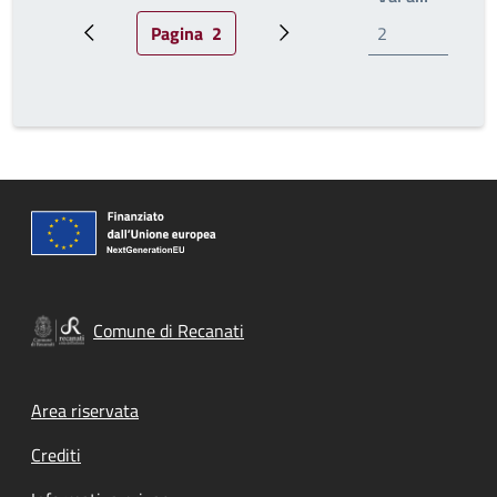
Pagina
2
Pagina precedente
Pagina attuale
Prossima pagina
Comune di Recanati
Footer menu
Area riservata
Crediti