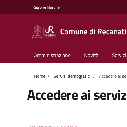
Salta al contenuto principale
Skip to footer content
Regione Marche
Comune di Recanati
Amministrazione
Novità
Servizi
Briciole di pane
Home
/
Servizi demografici
/
Accedere ai se
Accedere ai servi