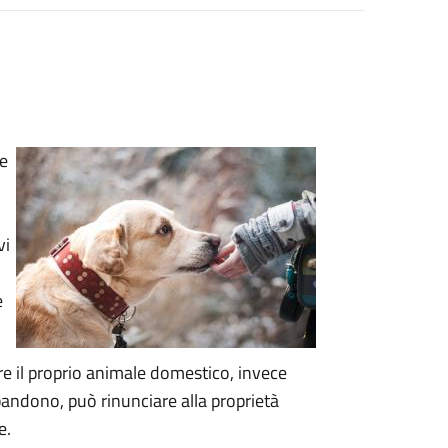
le
vi
e
tire il proprio animale domestico, invece
bandono, può rinunciare alla proprietà
e.