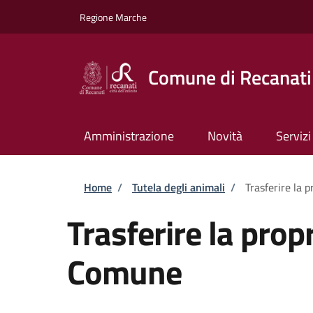
Salta al contenuto principale
Skip to footer content
Regione Marche
Comune di Recanati
Amministrazione
Novità
Servizi
Briciole di pane
Home
/
Tutela degli animali
/
Trasferire la 
Trasferire la prop
Comune