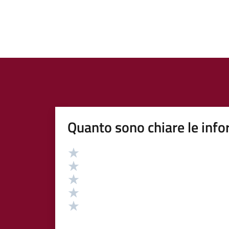
Quanto sono chiare le info
Valutazione
Valuta 5 stelle su 5
Valuta 4 stelle su 5
Valuta 3 stelle su 5
Valuta 2 stelle su 5
Valuta 1 stelle su 5