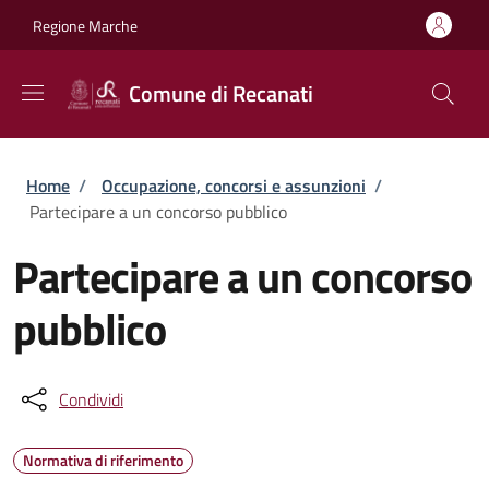
Salta al contenuto principale
Skip to footer content
Regione Marche
Comune di Recanati
Briciole di pane
Home
/
Occupazione, concorsi e assunzioni
/
Partecipare a un concorso pubblico
Partecipare a un concorso
pubblico
Condividi
Normativa di riferimento