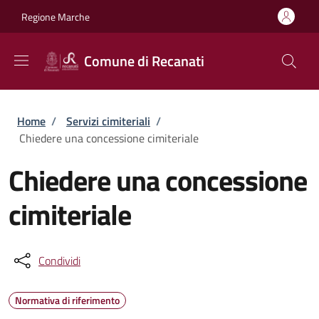
Salta al contenuto principale
Skip to footer content
Regione Marche
Comune di Recanati
Briciole di pane
Home
/
Servizi cimiteriali
/
Chiedere una concessione cimiteriale
Chiedere una concessione
cimiteriale
Condividi
Normativa di riferimento