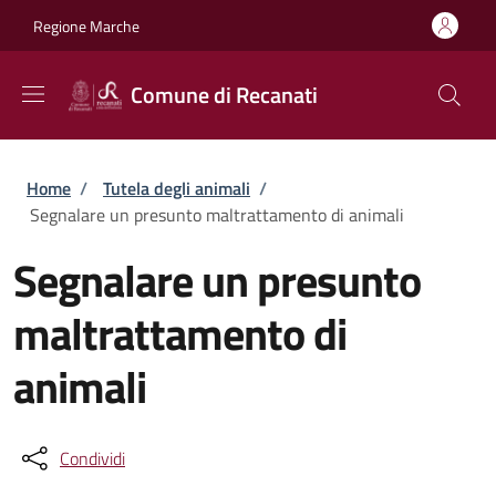
Salta al contenuto principale
Skip to footer content
Regione Marche
Comune di Recanati
Briciole di pane
Home
/
Tutela degli animali
/
Segnalare un presunto maltrattamento di animali
Segnalare un presunto
maltrattamento di
animali
Condividi