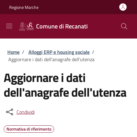
Salta al contenuto principale
Skip to footer content
Regione Marche
Comune di Recanati
Briciole di pane
Home
/
Alloggi ERP e housing sociale
/
Aggiornare i dati dell'anagrafe dell'utenza
Aggiornare i dati
dell'anagrafe dell'utenza
Condividi
Normativa di riferimento