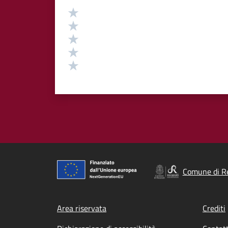
Valutazione
Valuta 5 stelle su 5
Valuta 4 stelle su 5
Valuta 3 stelle su 5
Valuta 2 stelle su 5
Valuta 1 stelle su 5
Comune di R
Footer menu
Area riservata
Crediti