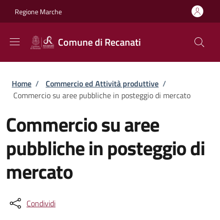
Salta al contenuto principale
Skip to footer content
Regione Marche
Comune di Recanati
Briciole di pane
Home
/
Commercio ed Attività produttive
/
Commercio su aree pubbliche in posteggio di mercato
Commercio su aree
pubbliche in posteggio di
mercato
Condividi